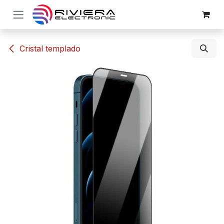
Ir al contenido
​​Cristal templado