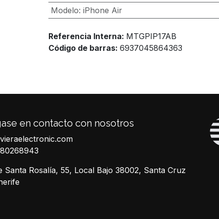
Modelo
:
iPhone Air
Referencia Interna:
MTGPIP17AB
Código de barras:
6937045864363
ase en contacto con nosotros
ivieraelectronic.com
680268943
e Santa Rosalía, 55, Local Bajo 38002, Santa Cruz
nerife